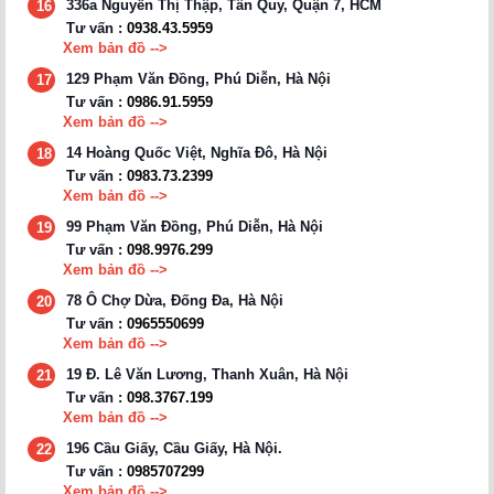
336a Nguyễn Thị Thập, Tân Quy, Quận 7, HCM
16
Tư vấn :
0938.43.5959
Xem bản đồ -->
129 Phạm Văn Đồng, Phú Diễn, Hà Nội
17
Tư vấn :
0986.91.5959
Xem bản đồ -->
14 Hoàng Quốc Việt, Nghĩa Đô, Hà Nội
18
Tư vấn :
0983.73.2399
Xem bản đồ -->
99 Phạm Văn Đồng, Phú Diễn, Hà Nội
19
Tư vấn :
098.9976.299
Xem bản đồ -->
78 Ô Chợ Dừa, Đống Đa, Hà Nội
20
Tư vấn :
0965550699
Xem bản đồ -->
19 Đ. Lê Văn Lương, Thanh Xuân, Hà Nội
21
Tư vấn :
098.3767.199
Xem bản đồ -->
196 Cầu Giấy, Cầu Giấy, Hà Nội.
22
Tư vấn :
0985707299
Xem bản đồ -->