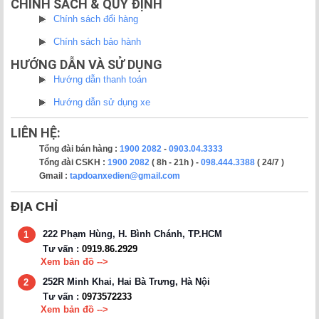
CHÍNH SÁCH & QUY ĐỊNH
Chính sách đổi hàng
Chính sách bảo hành
HƯỚNG DẪN VÀ SỬ DỤNG
Hướng dẫn thanh toán
Hướng dẫn sử dụng xe
LIÊN HỆ:
Tổng đài bán hàng :
1900 2082
-
0903.04.3333
Tổng đài CSKH :
1900 2082
( 8h - 21h ) -
098.444.3388
( 24/7 )
Gmail :
tapdoanxedien@gmail.com
ĐỊA CHỈ
222 Phạm Hùng, H. Bình Chánh, TP.HCM
1
Tư vấn :
0919.86.2929
Xem bản đồ -->
252R Minh Khai, Hai Bà Trưng, Hà Nội
2
Tư vấn :
0973572233
Xem bản đồ -->