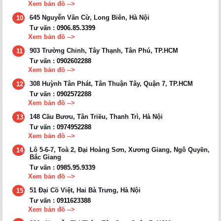
Xem bản đồ -->
645 Nguyễn Văn Cừ, Long Biên, Hà Nội
10
Tư vấn :
0906.85.3399
Xem bản đồ -->
903 Trường Chinh, Tây Thạnh, Tân Phú, TP.HCM
11
Tư vấn :
0902602288
Xem bản đồ -->
308 Huỳnh Tân Phát, Tân Thuận Tây, Quận 7, TP.HCM
12
Tư vấn :
0902572288
Xem bản đồ -->
148 Cầu Bươu, Tân Triều, Thanh Trì, Hà Nội
13
Tư vấn :
0974952288
Xem bản đồ -->
Lô 5-6-7, Toà 2, Đại Hoàng Sơn, Xương Giang, Ngô Quyền,
14
Bắc Giang
Tư vấn :
0985.95.9339
Xem bản đồ -->
51 Đại Cồ Việt, Hai Bà Trưng, Hà Nội
15
Tư vấn :
0911623388
Xem bản đồ -->