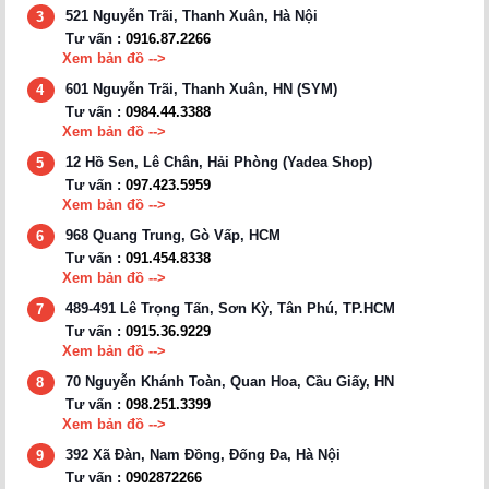
521 Nguyễn Trãi, Thanh Xuân, Hà Nội
3
Tư vấn :
0916.87.2266
Xem bản đồ -->
601 Nguyễn Trãi, Thanh Xuân, HN (SYM)
4
Tư vấn :
0984.44.3388
Xem bản đồ -->
12 Hồ Sen, Lê Chân, Hải Phòng (Yadea Shop)
5
Tư vấn :
097.423.5959
Xem bản đồ -->
968 Quang Trung, Gò Vấp, HCM
6
Tư vấn :
091.454.8338
Xem bản đồ -->
489-491 Lê Trọng Tấn, Sơn Kỳ, Tân Phú, TP.HCM
7
Tư vấn :
0915.36.9229
Xem bản đồ -->
70 Nguyễn Khánh Toàn, Quan Hoa, Cầu Giấy, HN
8
Tư vấn :
098.251.3399
Xem bản đồ -->
392 Xã Đàn, Nam Đồng, Đống Đa, Hà Nội
9
Tư vấn :
0902872266