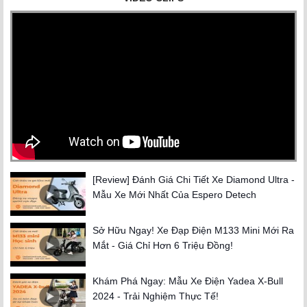
2025-08-08 17:50:55
Có nên mua xe Cub 50cc cho học sinh? Ưu -
Nhược điểm cần biết
2025-07-21 18:03:42
Xe máy 50cc – Phương tiện di chuyển an toàn
dành cho học sinh
2025-06-10 16:32:25
[Review] Đánh Giá Chi Tiết Xe Diamond Ultra -
Mẫu Xe Mới Nhất Của Espero Detech
Sở Hữu Ngay! Xe Đạp Điện M133 Mini Mới Ra
Mắt - Giá Chỉ Hơn 6 Triệu Đồng!
Khám Phá Ngay: Mẫu Xe Điện Yadea X-Bull
2024 - Trải Nghiệm Thực Tế!