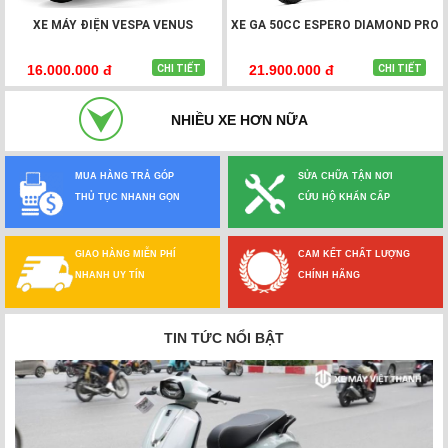
XE MÁY ĐIỆN VESPA VENUS
XE GA 50CC ESPERO DIAMOND PRO
16.000.000 đ
21.900.000 đ
CHI TIẾT
CHI TIẾT
NHIỀU XE HƠN NỮA
MUA HÀNG TRẢ GÓP
SỬA CHỮA TẬN NƠI
THỦ TỤC NHANH GỌN
CỨU HỘ KHẨN CẤP
GIAO HÀNG MIỄN PHÍ
CAM KẾT CHẤT LƯỢNG
NHANH UY TÍN
CHÍNH HÃNG
TIN TỨC NỔI BẬT