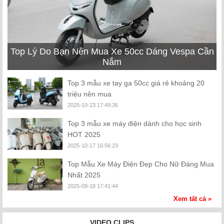
Top Lý Do Bạn Nên Mua Xe 50cc Dáng Vespa Cần
Nắm
Top 3 mẫu xe tay ga 50cc giá rẻ khoảng 20
triệu nên mua
2025-10-23 17:49:36
Top 3 mẫu xe máy điện dành cho học sinh
HOT 2025
2025-10-17 16:56:23
Top Mẫu Xe Máy Điện Đẹp Cho Nữ Đáng Mua
Nhất 2025
2025-09-18 17:41:44
Xem tất cả »
Kinh Nghiệm Mua Xe Cub 50cc Chất Lượng,
Bền Đẹp Bạn Đã Biết
VIDEO CLIPS