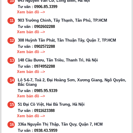
645 Nguyễn Văn Cừ, Long Biên, Hà Nội
10
Tư vấn :
0906.85.3399
Xem bản đồ -->
903 Trường Chinh, Tây Thạnh, Tân Phú, TP.HCM
11
Tư vấn :
0902602288
Xem bản đồ -->
308 Huỳnh Tân Phát, Tân Thuận Tây, Quận 7, TP.HCM
12
Tư vấn :
0902572288
Xem bản đồ -->
148 Cầu Bươu, Tân Triều, Thanh Trì, Hà Nội
13
Tư vấn :
0974952288
Xem bản đồ -->
Lô 5-6-7, Toà 2, Đại Hoàng Sơn, Xương Giang, Ngô Quyền,
14
Bắc Giang
Tư vấn :
0985.95.9339
Xem bản đồ -->
51 Đại Cồ Việt, Hai Bà Trưng, Hà Nội
15
Tư vấn :
0911623388
Xem bản đồ -->
336a Nguyễn Thị Thập, Tân Quy, Quận 7, HCM
16
Tư vấn :
0938.43.5959