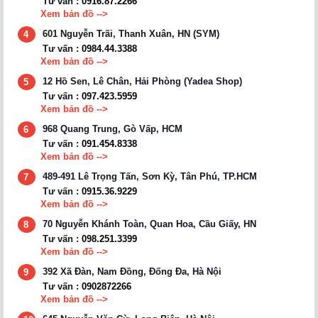
Tư vấn :
0916.87.2266
Xem bản đồ -->
601 Nguyễn Trãi, Thanh Xuân, HN (SYM)
4
Tư vấn :
0984.44.3388
Xem bản đồ -->
12 Hồ Sen, Lê Chân, Hải Phòng (Yadea Shop)
5
Tư vấn :
097.423.5959
Xem bản đồ -->
968 Quang Trung, Gò Vấp, HCM
6
Tư vấn :
091.454.8338
Xem bản đồ -->
489-491 Lê Trọng Tấn, Sơn Kỳ, Tân Phú, TP.HCM
7
Tư vấn :
0915.36.9229
Xem bản đồ -->
70 Nguyễn Khánh Toàn, Quan Hoa, Cầu Giấy, HN
8
Tư vấn :
098.251.3399
Xem bản đồ -->
392 Xã Đàn, Nam Đồng, Đống Đa, Hà Nội
9
Tư vấn :
0902872266
Xem bản đồ -->