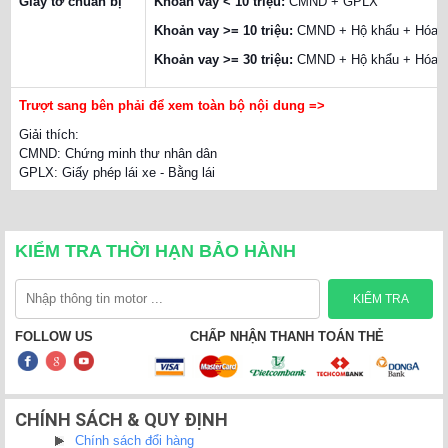
Giấy tờ chuẩn bị
Khoản vay < 10 triệu:
CMND + GPLX
Khoản vay >= 10 triệu:
CMND + Hộ khẩu + Hóa đ
Khoản vay >= 30 triệu:
CMND + Hộ khẩu + Hóa đơ
Trượt sang bên phải để xem toàn bộ nội dung =>
Giải thích:
CMND: Chứng minh thư nhân dân
GPLX: Giấy phép lái xe - Bằng lái
KIỂM TRA THỜI HẠN BẢO HÀNH
FOLLOW US
CHẤP NHẬN THANH TOÁN THẺ
CHÍNH SÁCH & QUY ĐỊNH
Chính sách đổi hàng