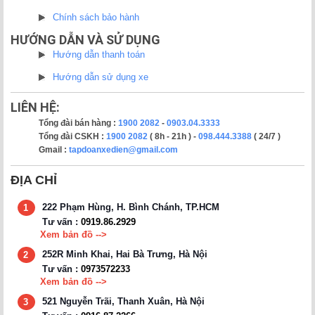
Chính sách bảo hành
HƯỚNG DẪN VÀ SỬ DỤNG
Hướng dẫn thanh toán
Hướng dẫn sử dụng xe
LIÊN HỆ:
Tổng đài bán hàng :
1900 2082
-
0903.04.3333
Tổng đài CSKH :
1900 2082
( 8h - 21h ) -
098.444.3388
( 24/7 )
Gmail :
tapdoanxedien@gmail.com
ĐỊA CHỈ
222 Phạm Hùng, H. Bình Chánh, TP.HCM
1
Tư vấn :
0919.86.2929
Xem bản đồ -->
252R Minh Khai, Hai Bà Trưng, Hà Nội
2
Tư vấn :
0973572233
Xem bản đồ -->
521 Nguyễn Trãi, Thanh Xuân, Hà Nội
3