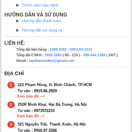
Chính sách bảo hành
HƯỚNG DẪN VÀ SỬ DỤNG
Hướng dẫn thanh toán
Hướng dẫn sử dụng xe
LIÊN HỆ:
Tổng đài bán hàng :
1900 2082
-
0903.04.3333
Tổng đài CSKH :
1900 2082
( 8h - 21h ) -
098.444.3388
( 24/7 )
Gmail :
tapdoanxedien@gmail.com
ĐỊA CHỈ
222 Phạm Hùng, H. Bình Chánh, TP.HCM
1
Tư vấn :
0919.86.2929
Xem bản đồ -->
252R Minh Khai, Hai Bà Trưng, Hà Nội
2
Tư vấn :
0973572233
Xem bản đồ -->
521 Nguyễn Trãi, Thanh Xuân, Hà Nội
3
Tư vấn :
0916.87.2266