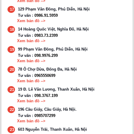
Xem bản đồ -->
129 Phạm Văn Đồng, Phú Diễn, Hà Nội
17
Tư vấn :
0986.91.5959
Xem bản đồ -->
14 Hoàng Quốc Việt, Nghĩa Đô, Hà Nội
18
Tư vấn :
0983.73.2399
Xem bản đồ -->
99 Phạm Văn Đồng, Phú Diễn, Hà Nội
19
Tư vấn :
098.9976.299
Xem bản đồ -->
78 Ô Chợ Dừa, Đống Đa, Hà Nội
20
Tư vấn :
0965550699
Xem bản đồ -->
19 Đ. Lê Văn Lương, Thanh Xuân, Hà Nội
21
Tư vấn :
098.3767.199
Xem bản đồ -->
196 Cầu Giấy, Cầu Giấy, Hà Nội.
22
Tư vấn :
0985707299
Xem bản đồ -->
603 Nguyễn Trãi, Thanh Xuân, Hà Nội
23