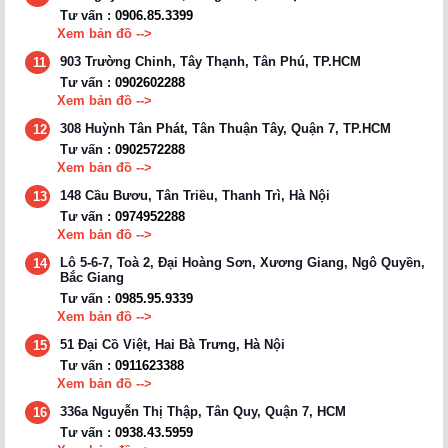
Tư vấn :
0906.85.3399
Xem bản đồ -->
903 Trường Chinh, Tây Thạnh, Tân Phú, TP.HCM
11
Tư vấn :
0902602288
Xem bản đồ -->
308 Huỳnh Tân Phát, Tân Thuận Tây, Quận 7, TP.HCM
12
Tư vấn :
0902572288
Xem bản đồ -->
148 Cầu Bươu, Tân Triều, Thanh Trì, Hà Nội
13
Tư vấn :
0974952288
Xem bản đồ -->
Lô 5-6-7, Toà 2, Đại Hoàng Sơn, Xương Giang, Ngô Quyền,
14
Bắc Giang
Tư vấn :
0985.95.9339
Xem bản đồ -->
51 Đại Cồ Việt, Hai Bà Trưng, Hà Nội
15
Tư vấn :
0911623388
Xem bản đồ -->
336a Nguyễn Thị Thập, Tân Quy, Quận 7, HCM
16
Tư vấn :
0938.43.5959