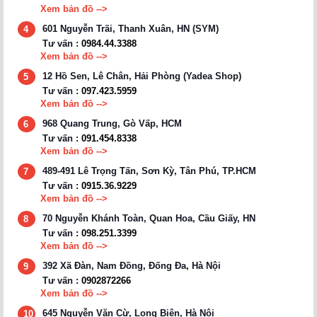
Xem bản đồ -->
601 Nguyễn Trãi, Thanh Xuân, HN (SYM)
4
Tư vấn :
0984.44.3388
Xem bản đồ -->
12 Hồ Sen, Lê Chân, Hải Phòng (Yadea Shop)
5
Tư vấn :
097.423.5959
Xem bản đồ -->
968 Quang Trung, Gò Vấp, HCM
6
Tư vấn :
091.454.8338
Xem bản đồ -->
489-491 Lê Trọng Tấn, Sơn Kỳ, Tân Phú, TP.HCM
7
Tư vấn :
0915.36.9229
Xem bản đồ -->
70 Nguyễn Khánh Toàn, Quan Hoa, Cầu Giấy, HN
8
Tư vấn :
098.251.3399
Xem bản đồ -->
392 Xã Đàn, Nam Đồng, Đống Đa, Hà Nội
9
Tư vấn :
0902872266
Xem bản đồ -->
645 Nguyễn Văn Cừ, Long Biên, Hà Nội
10