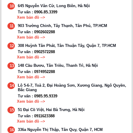
645 Nguyễn Văn Cừ, Long Biên, Hà Nội
10
Tư vấn :
0906.85.3399
Xem bản đồ -->
903 Trường Chinh, Tây Thạnh, Tân Phú, TP.HCM
11
Tư vấn :
0902602288
Xem bản đồ -->
308 Huỳnh Tân Phát, Tân Thuận Tây, Quận 7, TP.HCM
12
Tư vấn :
0902572288
Xem bản đồ -->
148 Cầu Bươu, Tân Triều, Thanh Trì, Hà Nội
13
Tư vấn :
0974952288
Xem bản đồ -->
Lô 5-6-7, Toà 2, Đại Hoàng Sơn, Xương Giang, Ngô Quyền,
14
Bắc Giang
Tư vấn :
0985.95.9339
Xem bản đồ -->
51 Đại Cồ Việt, Hai Bà Trưng, Hà Nội
15
Tư vấn :
0911623388
Xem bản đồ -->
336a Nguyễn Thị Thập, Tân Quy, Quận 7, HCM
16