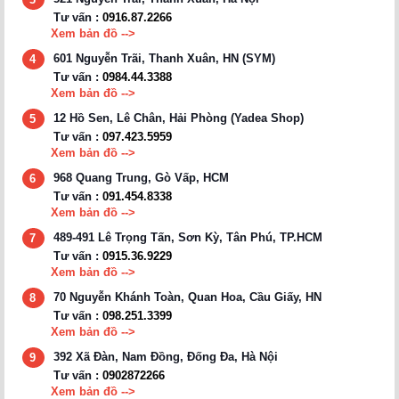
Tư vấn :
0916.87.2266
Xem bản đồ -->
601 Nguyễn Trãi, Thanh Xuân, HN (SYM)
4
Tư vấn :
0984.44.3388
Xem bản đồ -->
12 Hồ Sen, Lê Chân, Hải Phòng (Yadea Shop)
5
Tư vấn :
097.423.5959
Xem bản đồ -->
968 Quang Trung, Gò Vấp, HCM
6
Tư vấn :
091.454.8338
Xem bản đồ -->
489-491 Lê Trọng Tấn, Sơn Kỳ, Tân Phú, TP.HCM
7
Tư vấn :
0915.36.9229
Xem bản đồ -->
70 Nguyễn Khánh Toàn, Quan Hoa, Cầu Giấy, HN
8
Tư vấn :
098.251.3399
Xem bản đồ -->
392 Xã Đàn, Nam Đồng, Đống Đa, Hà Nội
9
Tư vấn :
0902872266
Xem bản đồ -->