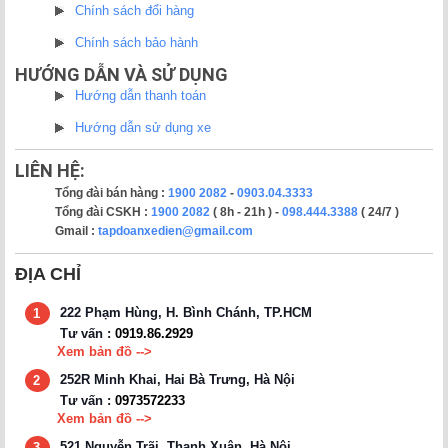
Chính sách đổi hàng
Chính sách bảo hành
HƯỚNG DẪN VÀ SỬ DỤNG
Hướng dẫn thanh toán
Hướng dẫn sử dụng xe
LIÊN HỆ:
Tổng đài bán hàng :
1900 2082
-
0903.04.3333
Tổng đài CSKH :
1900 2082
( 8h - 21h ) -
098.444.3388
( 24/7 )
Gmail :
tapdoanxedien@gmail.com
ĐỊA CHỈ
222 Phạm Hùng, H. Bình Chánh, TP.HCM
1
Tư vấn :
0919.86.2929
Xem bản đồ -->
252R Minh Khai, Hai Bà Trưng, Hà Nội
2
Tư vấn :
0973572233
Xem bản đồ -->
521 Nguyễn Trãi, Thanh Xuân, Hà Nội
3