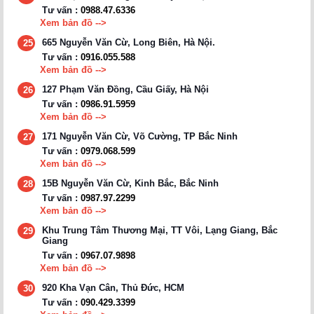
Tư vấn :
0988.47.6336
Xem bản đồ -->
665 Nguyễn Văn Cừ, Long Biên, Hà Nội.
25
Tư vấn :
0916.055.588
Xem bản đồ -->
127 Phạm Văn Đồng, Cầu Giấy, Hà Nội
26
Tư vấn :
0986.91.5959
Xem bản đồ -->
171 Nguyễn Văn Cừ, Võ Cường, TP Bắc Ninh
27
Tư vấn :
0979.068.599
Xem bản đồ -->
15B Nguyễn Văn Cừ, Kinh Bắc, Bắc Ninh
28
Tư vấn :
0987.97.2299
Xem bản đồ -->
Khu Trung Tâm Thương Mại, TT Vôi, Lạng Giang, Bắc
29
Giang
Tư vấn :
0967.07.9898
Xem bản đồ -->
920 Kha Vạn Cân, Thủ Đức, HCM
30
Tư vấn :
090.429.3399