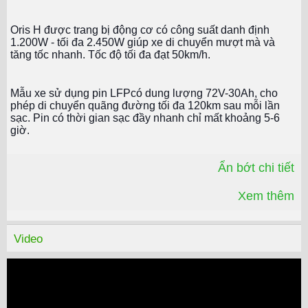
Oris H được trang bị động cơ có công suất danh định
1.200W - tối đa 2.450W giúp xe di chuyển mượt mà và
tăng tốc nhanh. Tốc độ tối đa đạt 50km/h.
Mẫu xe sử dụng pin LFPcó dung lượng 72V-30Ah, cho
phép di chuyển quãng đường tối đa 120km sau mỗi lần
sạc. Pin có thời gian sạc đầy nhanh chỉ mất khoảng 5-6
giờ.
Ẩn bớt chi tiết
Công nghệ điều khiển thông minh Aigo
Xem thêm
Mẫu xe được tích hợp công nghệ Aigo với hệ thống Smart
Key hỗ trợ 4 cách mở khóa linh hoạt:
Video
Kết nối với YADEA App: Mở khóa xe từ xa qua điện thoại,
tiện lợi khi bạn quên mang chìa khóa
Mở khóa bằng Bluetooth: Tự động mở khóa khi bạn đến
gần xe
Mở khoá từ xa bằng Remote