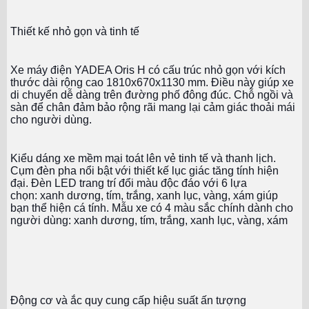
Thiết kế nhỏ gọn và tinh tế
Xe máy điện YADEA Oris H có cấu trúc nhỏ gọn với kích
thước dài rộng cao
1810x670x1130 mm. Điều này giúp xe
di chuyển dễ dàng trên đường phố đông đúc. Chỗ ngồi và
sàn để chân đảm bảo rộng rãi mang lại cảm giác thoải mái
cho người dùng.
Kiểu dáng xe mềm mại toát lên vẻ tinh tế và thanh lịch.
Cụm đèn pha nổi bật với thiết kế lục giác tăng tính hiện
đại. Đèn LED trang trí đổi màu độc đáo với 6 lựa
chọn: xanh dương, tím, trắng, xanh lục, vàng, xám giúp
bạn thể hiện cá tính. Mẫu xe có 4 màu sắc chính dành cho
người dùng: xanh dương, tím, trắng, xanh lục, vàng, xám
Động cơ và ắc quy cung cấp hiệu suất ấn tượng