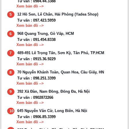
Tư vấn :
0984.44.3388
Xem bản đồ -->
12 Hồ Sen, Lê Chân, Hải Phòng (Yadea Shop)
5
Tư vấn :
097.423.5959
Xem bản đồ -->
968 Quang Trung, Gò Vấp, HCM
6
Tư vấn :
091.454.8338
Xem bản đồ -->
489-491 Lê Trọng Tấn, Sơn Kỳ, Tân Phú, TP.HCM
7
Tư vấn :
0915.36.9229
Xem bản đồ -->
70 Nguyễn Khánh Toàn, Quan Hoa, Cầu Giấy, HN
8
Tư vấn :
098.251.3399
Xem bản đồ -->
392 Xã Đàn, Nam Đồng, Đống Đa, Hà Nội
9
Tư vấn :
0902872266
Xem bản đồ -->
645 Nguyễn Văn Cừ, Long Biên, Hà Nội
10
Tư vấn :
0906.85.3399
Xem bản đồ -->