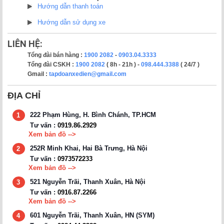
Hướng dẫn thanh toán
Hướng dẫn sử dụng xe
LIÊN HỆ:
Tổng đài bán hàng :
1900 2082
-
0903.04.3333
Tổng đài CSKH :
1900 2082
( 8h - 21h ) -
098.444.3388
( 24/7 )
Gmail :
tapdoanxedien@gmail.com
ĐỊA CHỈ
222 Phạm Hùng, H. Bình Chánh, TP.HCM
1
Tư vấn :
0919.86.2929
Xem bản đồ -->
252R Minh Khai, Hai Bà Trưng, Hà Nội
2
Tư vấn :
0973572233
Xem bản đồ -->
521 Nguyễn Trãi, Thanh Xuân, Hà Nội
3
Tư vấn :
0916.87.2266
Xem bản đồ -->
601 Nguyễn Trãi, Thanh Xuân, HN (SYM)
4