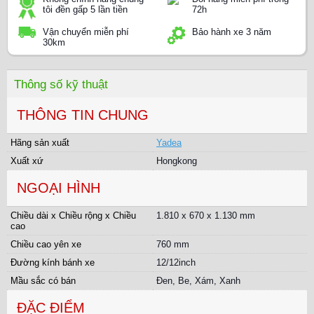
tôi đền gấp 5 lần tiền
72h
Vận chuyển miễn phí
Bảo hành xe 3 năm
30km
Thông số kỹ thuật
THÔNG TIN CHUNG
Hãng sản xuất
Yadea
Xuất xứ
Hongkong
NGOẠI HÌNH
Chiều dài x Chiều rộng x Chiều
1.810 x 670 x 1.130 mm
cao
Chiều cao yên xe
760 mm
Đường kính bánh xe
12/12inch
Mầu sắc có bán
Đen, Be, Xám, Xanh
ĐẶC ĐIỂM