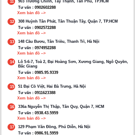
903 Trường Chinh, Tây Thạnh, Tân Phú, TP.HCM
11
Tư vấn :
0902602288
Xem bản đồ -->
308 Huỳnh Tân Phát, Tân Thuận Tây, Quận 7, TP.HCM
12
Tư vấn :
0902572288
Xem bản đồ -->
148 Cầu Bươu, Tân Triều, Thanh Trì, Hà Nội
13
Tư vấn :
0974952288
Xem bản đồ -->
Lô 5-6-7, Toà 2, Đại Hoàng Sơn, Xương Giang, Ngô Quyền,
14
Bắc Giang
Tư vấn :
0985.95.9339
Xem bản đồ -->
51 Đại Cồ Việt, Hai Bà Trưng, Hà Nội
15
Tư vấn :
0911623388
Xem bản đồ -->
336a Nguyễn Thị Thập, Tân Quy, Quận 7, HCM
16
Tư vấn :
0938.43.5959
Xem bản đồ -->
129 Phạm Văn Đồng, Phú Diễn, Hà Nội
17
Tư vấn :
0986.91.5959