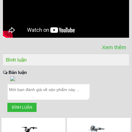
Mở khoá bằng núm xoay
YADEA Oris H cũng được hỗ trợ nhiều tính năng thông
minh khác như:
Chia sẻ tài khoản: Cho phép nhiều người trong gia đình
cùng quản lý và sử dụng xe
Định vị GPS: Cung cấp dữ liệu vị trí xe chính xác
Bảo vệ toàn diện với 4 lớp chống trộm
Xem thêm
Bình luận
Bàn luận