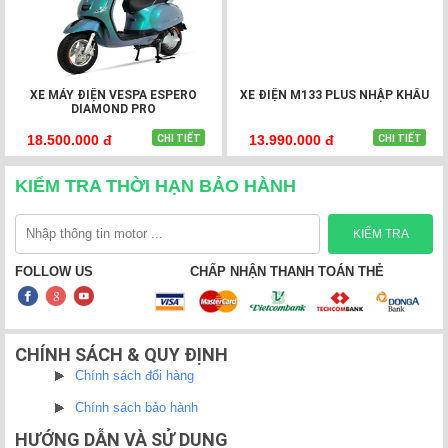
Xe máy điện chính hãng YADEA Oris H được phân phối tại
hệ thống Xe Điện Việt Thanh
- địa chỉ
mua xe máy điện
uy
tín với hơn 30 chi nhánh trên toàn quốc. Hotline tư vấn và
đặt hàng: 1900 2082.
XE MÁY ĐIỆN VESPA ESPERO
XE ĐIỆN M133 PLUS NHẬP KHẨU
DIAMOND PRO
18.500.000 đ
13.990.000 đ
CHI TIẾT
CHI TIẾT
KIỂM TRA THỜI HẠN BẢO HÀNH
FOLLOW US
CHẤP NHẬN THANH TOÁN THẺ
CHÍNH SÁCH & QUY ĐỊNH
Chính sách đổi hàng
Chính sách bảo hành
HƯỚNG DẪN VÀ SỬ DỤNG