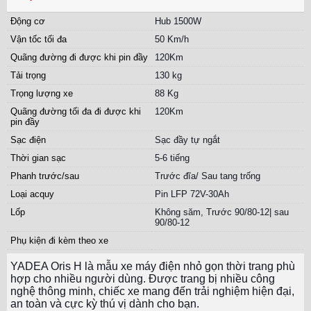
Động cơ
Hub 1500W
Vận tốc tối đa
50 Km/h
Quãng đường đi được khi pin đầy
120Km
Tải trọng
130 kg
Trọng lượng xe
88 Kg
Quãng đường tối đa đi được khi
120Km
pin đầy
Sạc điện
Sạc đầy tự ngắt
Thời gian sạc
5-6 tiếng
Phanh trước/sau
Trước đĩa/ Sau tang trống
Loại acquy
Pin LFP 72V-30Ah
Lốp
Không săm, Trước 90/80-12| sau
90/80-12
Phụ kiện đi kèm theo xe
YADEA Oris H là mẫu xe máy điện nhỏ gọn thời trang phù
hợp cho nhiều người dùng. Được trang bị nhiều công
nghệ thông minh, chiếc xe mang đến trải nghiệm hiện đại,
an toàn và cực kỳ thú vị dành cho bạn.