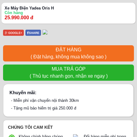
Xe Máy Điện Yadea Oris H
Còn hàng
25.990.000 đ
SHARE
GOOGLE+
ĐẶT HÀNG
( Đặt hàng, không mua không sao )
MUA TRẢ GÓP
( Thủ tục nhanh gọn, nhận xe ngay )
Khuyến mãi:
- Miễn phí vận chuyển nội thành 30km
- Tặng mũ bảo hiểm trị giá 250.000 đ
CHÚNG TÔI CAM KẾT
Không chính hãng chúng
Đổi hàng miễn phí trong