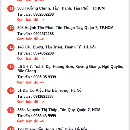
Xem bản đồ -->
903 Trường Chinh, Tây Thạnh, Tân Phú, TP.HCM
11
Tư vấn :
0902602288
Xem bản đồ -->
308 Huỳnh Tân Phát, Tân Thuận Tây, Quận 7, TP.HCM
12
Tư vấn :
0902572288
Xem bản đồ -->
148 Cầu Bươu, Tân Triều, Thanh Trì, Hà Nội
13
Tư vấn :
0974952288
Xem bản đồ -->
Lô 5-6-7, Toà 2, Đại Hoàng Sơn, Xương Giang, Ngô Quyền,
14
Bắc Giang
Tư vấn :
0985.95.9339
Xem bản đồ -->
51 Đại Cồ Việt, Hai Bà Trưng, Hà Nội
15
Tư vấn :
0911623388
Xem bản đồ -->
336a Nguyễn Thị Thập, Tân Quy, Quận 7, HCM
16
Tư vấn :
0938.43.5959
Xem bản đồ -->
129 Phạm Văn Đồng, Phú Diễn, Hà Nội
17