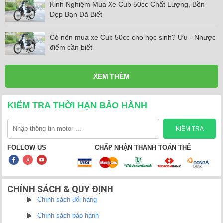
Kinh Nghiệm Mua Xe Cub 50cc Chất Lượng, Bền
Đẹp Bạn Đã Biết
Có nên mua xe Cub 50cc cho học sinh? Ưu - Nhược
điểm cần biết
XEM THÊM
KIỂM TRA THỜI HẠN BẢO HÀNH
FOLLOW US
CHẤP NHẬN THANH TOÁN THẺ
CHÍNH SÁCH & QUY ĐỊNH
Chính sách đổi hàng
Chính sách bảo hành