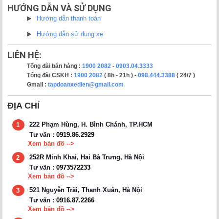
HƯỚNG DẪN VÀ SỬ DỤNG
Hướng dẫn thanh toán
Hướng dẫn sử dụng xe
LIÊN HỆ:
Tổng đài bán hàng :
1900 2082
-
0903.04.3333
Tổng đài CSKH :
1900 2082
( 8h - 21h ) -
098.444.3388
( 24/7 )
Gmail :
tapdoanxedien@gmail.com
ĐỊA CHỈ
222 Phạm Hùng, H. Bình Chánh, TP.HCM
1
Tư vấn :
0919.86.2929
Xem bản đồ -->
252R Minh Khai, Hai Bà Trưng, Hà Nội
2
Tư vấn :
0973572233
Xem bản đồ -->
521 Nguyễn Trãi, Thanh Xuân, Hà Nội
3
Tư vấn :
0916.87.2266
Xem bản đồ -->