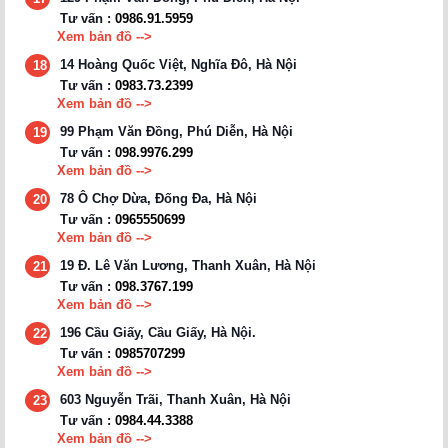
Tư vấn :
0986.91.5959
Xem bản đồ -->
14 Hoàng Quốc Việt, Nghĩa Đô, Hà Nội
18
Tư vấn :
0983.73.2399
Xem bản đồ -->
99 Phạm Văn Đồng, Phú Diễn, Hà Nội
19
Tư vấn :
098.9976.299
Xem bản đồ -->
78 Ô Chợ Dừa, Đống Đa, Hà Nội
20
Tư vấn :
0965550699
Xem bản đồ -->
19 Đ. Lê Văn Lương, Thanh Xuân, Hà Nội
21
Tư vấn :
098.3767.199
Xem bản đồ -->
196 Cầu Giấy, Cầu Giấy, Hà Nội.
22
Tư vấn :
0985707299
Xem bản đồ -->
603 Nguyễn Trãi, Thanh Xuân, Hà Nội
23
Tư vấn :
0984.44.3388
Xem bản đồ -->