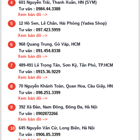
601 Nguyễn Trãi, Thanh Xuân, HN (SYM)
4
Tư vấn :
0984.44.3388
Xem bản đồ -->
12 Hồ Sen, Lê Chân, Hải Phòng (Yadea Shop)
5
Tư vấn :
097.423.5959
Xem bản đồ -->
968 Quang Trung, Gò Vấp, HCM
6
Tư vấn :
091.454.8338
Xem bản đồ -->
489-491 Lê Trọng Tấn, Sơn Kỳ, Tân Phú, TP.HCM
7
Tư vấn :
0915.36.9229
Xem bản đồ -->
70 Nguyễn Khánh Toàn, Quan Hoa, Cầu Giấy, HN
8
Tư vấn :
098.251.3399
Xem bản đồ -->
392 Xã Đàn, Nam Đồng, Đống Đa, Hà Nội
9
Tư vấn :
0902872266
Xem bản đồ -->
645 Nguyễn Văn Cừ, Long Biên, Hà Nội
10
Tư vấn :
0906.85.3399