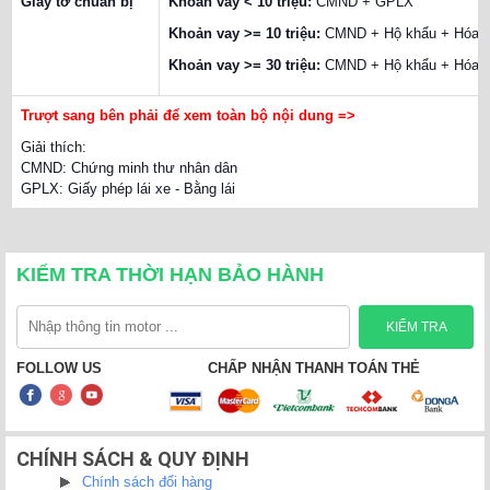
Giấy tờ chuẩn bị
Khoản vay < 10 triệu:
CMND + GPLX
Khoản vay >= 10 triệu:
CMND + Hộ khẩu + Hóa đ
Khoản vay >= 30 triệu:
CMND + Hộ khẩu + Hóa đơ
Trượt sang bên phải để xem toàn bộ nội dung =>
Giải thích:
CMND: Chứng minh thư nhân dân
GPLX: Giấy phép lái xe - Bằng lái
KIỂM TRA THỜI HẠN BẢO HÀNH
FOLLOW US
CHẤP NHẬN THANH TOÁN THẺ
CHÍNH SÁCH & QUY ĐỊNH
Chính sách đổi hàng