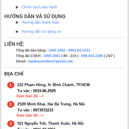
Chính sách bảo hành
HƯỚNG DẪN VÀ SỬ DỤNG
Hướng dẫn thanh toán
Hướng dẫn sử dụng xe
LIÊN HỆ:
Tổng đài bán hàng :
1900 2082
-
0903.04.3333
Tổng đài CSKH :
1900 2082
( 8h - 21h ) -
098.444.3388
( 24/7 )
Gmail :
tapdoanxedien@gmail.com
ĐỊA CHỈ
222 Phạm Hùng, H. Bình Chánh, TP.HCM
1
Tư vấn :
0919.86.2929
Xem bản đồ -->
252R Minh Khai, Hai Bà Trưng, Hà Nội
2
Tư vấn :
0973572233
Xem bản đồ -->
521 Nguyễn Trãi, Thanh Xuân, Hà Nội
3