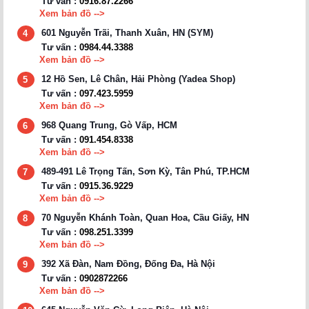
Tư vấn :
0916.87.2266
Xem bản đồ -->
601 Nguyễn Trãi, Thanh Xuân, HN (SYM)
4
Tư vấn :
0984.44.3388
Xem bản đồ -->
12 Hồ Sen, Lê Chân, Hải Phòng (Yadea Shop)
5
Tư vấn :
097.423.5959
Xem bản đồ -->
968 Quang Trung, Gò Vấp, HCM
6
Tư vấn :
091.454.8338
Xem bản đồ -->
489-491 Lê Trọng Tấn, Sơn Kỳ, Tân Phú, TP.HCM
7
Tư vấn :
0915.36.9229
Xem bản đồ -->
70 Nguyễn Khánh Toàn, Quan Hoa, Cầu Giấy, HN
8
Tư vấn :
098.251.3399
Xem bản đồ -->
392 Xã Đàn, Nam Đồng, Đống Đa, Hà Nội
9
Tư vấn :
0902872266
Xem bản đồ -->