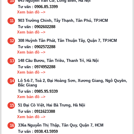
645 Nguyễn Văn Cừ, Long Biên, Hà Nội
10
Tư vấn :
0906.85.3399
Xem bản đồ -->
903 Trường Chinh, Tây Thạnh, Tân Phú, TP.HCM
11
Tư vấn :
0902602288
Xem bản đồ -->
308 Huỳnh Tân Phát, Tân Thuận Tây, Quận 7, TP.HCM
12
Tư vấn :
0902572288
Xem bản đồ -->
148 Cầu Bươu, Tân Triều, Thanh Trì, Hà Nội
13
Tư vấn :
0974952288
Xem bản đồ -->
Lô 5-6-7, Toà 2, Đại Hoàng Sơn, Xương Giang, Ngô Quyền,
14
Bắc Giang
Tư vấn :
0985.95.9339
Xem bản đồ -->
51 Đại Cồ Việt, Hai Bà Trưng, Hà Nội
15
Tư vấn :
0911623388
Xem bản đồ -->
336a Nguyễn Thị Thập, Tân Quy, Quận 7, HCM
16
Tư vấn :
0938.43.5959