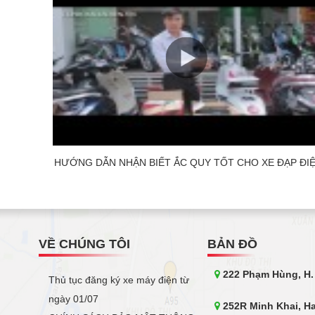
HƯỚNG DẪN NHẬN BIẾT ẮC QUY TỐT CHO XE ĐẠP ĐI
VỀ CHÚNG TÔI
BẢN ĐỒ
222 Phạm Hùng, H.
Thủ tục đăng ký xe máy điện từ
ngày 01/07
252R Minh Khai, Ha