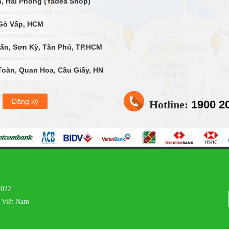
, Hải Phòng (Yadea Shop)
Gò Vấp, HCM
ấn, Sơn Kỳ, Tân Phú, TP.HCM
oàn, Quan Hoa, Cầu Giấy, HN
ồng, Đống Đa, Hà Nội
Hotline:
1900 2
 Long Biên, Hà Nội
 Tây Thạnh, Tân Phú, TP.HCM
, Tân Thuận Tây, Quận 7,
2022
 Việt Nam
Triều, Thanh Trì, Hà Nội
ại Hoàng Sơn, Xương Giang, Ngô