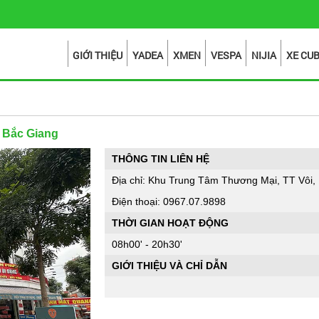
GIỚI THIỆU
YADEA
XMEN
VESPA
NIJIA
XE CU
 Bắc Giang
THÔNG TIN LIÊN HỆ
Địa chỉ: Khu Trung Tâm Thương Mại, TT Vôi,
Điện thoại: 0967.07.9898
THỜI GIAN HOẠT ĐỘNG
08h00' - 20h30'
GIỚI THIỆU VÀ CHỈ DẪN