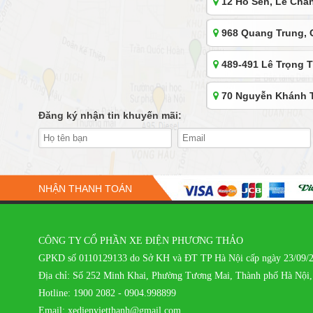
12 Hồ Sen, Lê Chân
968 Quang Trung, 
489-491 Lê Trọng T
70 Nguyễn Khánh T
Đăng ký nhận tin khuyến mãi:
392 Xã Đàn, Nam Đ
645 Nguyễn Văn Cừ,
NHẬN THANH TOÁN
903 Trường Chinh,
308 Huỳnh Tân Phát
CÔNG TY CỔ PHẦN XE ĐIỆN PHƯƠNG THẢO
TP.HCM
GPKD số 0110129133 do Sở KH và ĐT TP Hà Nội cấp ngày 23/09/
Địa chỉ: Số 252 Minh Khai, Phường Tương Mai, Thành phố Hà Nội,
148 Cầu Bươu, Tân 
Hotline: 1900 2082 - 0904.998899
Email:
xedienvietthanh@gmail.com
Lô 5-6-7, Toà 2, Đ