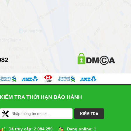
082
KIỂM TRA THỜI HẠN BẢO HÀNH
Đã truy cập:
2.084.259
Đang online:
1