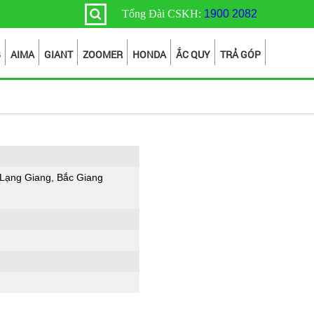
Tổng Đài CSKH:
1900 2082
B
AIMA
GIANT
ZOOMER
HONDA
ẮC QUY
TRẢ GÓP
 Lạng Giang, Bắc Giang