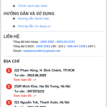
Chính sách bảo hành
HƯỚNG DẪN VÀ SỬ DỤNG
Hướng dẫn thanh toán
Hướng dẫn sử dụng xe
LIÊN HỆ:
Tổng đài bán hàng :
1900 2082
-
0903.04.3333
Tổng đài CSKH :
1900 2082
( 8h - 21h ) -
098.444.3388
( 24/7 )
Gmail :
tapdoanxedien@gmail.com
ĐỊA CHỈ
222 Phạm Hùng, H. Bình Chánh, TP.HCM
1
Tư vấn :
0919.86.2929
Xem bản đồ -->
252R Minh Khai, Hai Bà Trưng, Hà Nội
2
Tư vấn :
0973572233
Xem bản đồ -->
521 Nguyễn Trãi, Thanh Xuân, Hà Nội
3