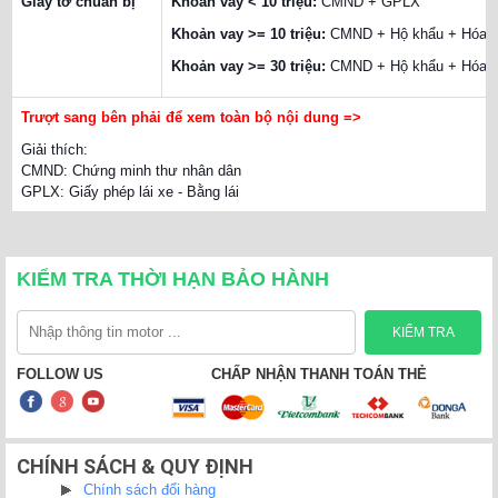
Giấy tờ chuẩn bị
Khoản vay < 10 triệu:
CMND + GPLX
Khoản vay >= 10 triệu:
CMND + Hộ khẩu + Hóa đ
Khoản vay >= 30 triệu:
CMND + Hộ khẩu + Hóa đơ
Trượt sang bên phải để xem toàn bộ nội dung =>
Giải thích:
CMND: Chứng minh thư nhân dân
GPLX: Giấy phép lái xe - Bằng lái
KIỂM TRA THỜI HẠN BẢO HÀNH
FOLLOW US
CHẤP NHẬN THANH TOÁN THẺ
CHÍNH SÁCH & QUY ĐỊNH
Chính sách đổi hàng