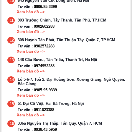
645 Nguyễn Văn Cừ, Long Biên, Hà Nội
10
Tư vấn :
0906.85.3399
Xem bản đồ -->
903 Trường Chinh, Tây Thạnh, Tân Phú, TP.HCM
11
Tư vấn :
0902602288
Xem bản đồ -->
308 Huỳnh Tân Phát, Tân Thuận Tây, Quận 7, TP.HCM
12
Tư vấn :
0902572288
Xem bản đồ -->
148 Cầu Bươu, Tân Triều, Thanh Trì, Hà Nội
13
Tư vấn :
0974952288
Xem bản đồ -->
Lô 5-6-7, Toà 2, Đại Hoàng Sơn, Xương Giang, Ngô Quyền,
14
Bắc Giang
Tư vấn :
0985.95.9339
Xem bản đồ -->
51 Đại Cồ Việt, Hai Bà Trưng, Hà Nội
15
Tư vấn :
0911623388
Xem bản đồ -->
336a Nguyễn Thị Thập, Tân Quy, Quận 7, HCM
16
Tư vấn :
0938.43.5959