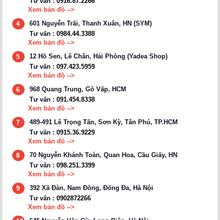
Tư vấn :
0916.87.2266
Xem bản đồ -->
601 Nguyễn Trãi, Thanh Xuân, HN (SYM)
4
Tư vấn :
0984.44.3388
Xem bản đồ -->
12 Hồ Sen, Lê Chân, Hải Phòng (Yadea Shop)
5
Tư vấn :
097.423.5959
Xem bản đồ -->
968 Quang Trung, Gò Vấp, HCM
6
Tư vấn :
091.454.8338
Xem bản đồ -->
489-491 Lê Trọng Tấn, Sơn Kỳ, Tân Phú, TP.HCM
7
Tư vấn :
0915.36.9229
Xem bản đồ -->
70 Nguyễn Khánh Toàn, Quan Hoa, Cầu Giấy, HN
8
Tư vấn :
098.251.3399
Xem bản đồ -->
392 Xã Đàn, Nam Đồng, Đống Đa, Hà Nội
9
Tư vấn :
0902872266
Xem bản đồ -->