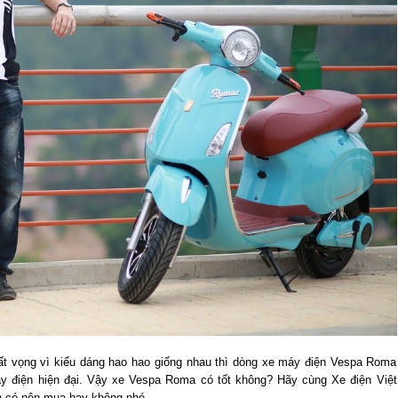
ất vọng vì kiểu dáng hao hao giống nhau thì dòng xe máy điện Vespa Roma
áy điện hiện đại. Vậy xe Vespa Roma có tốt không? Hãy cùng Xe điện Việt
nh có nên mua hay không nhé.