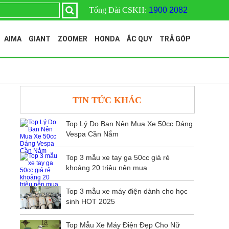
Tổng Đài CSKH:
1900 2082
AIMA
GIANT
ZOOMER
HONDA
ẮC QUY
TRẢ GÓP
TIN TỨC KHÁC
Top Lý Do Bạn Nên Mua Xe 50cc Dáng
Vespa Cần Nắm
Top 3 mẫu xe tay ga 50cc giá rẻ
khoảng 20 triệu nên mua
Top 3 mẫu xe máy điện dành cho học
sinh HOT 2025
Top Mẫu Xe Máy Điện Đẹp Cho Nữ