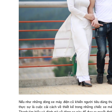
Nếu như những dòng xe máy điện cũ khiến người tiêu dùng th
thực sự là cuộc cải cách về thiết kế trong những chiếc xe m
Thanh tìm hiểu và đánh giá về dòng xe này để đưa ra quyết đị