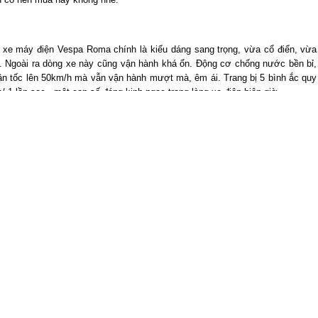
 xe máy điện Vespa Roma chính là kiểu dáng sang trọng, vừa cổ điển, vừa
ới. Ngoài ra dòng xe này cũng vận hành khá ổn. Động cơ chống nước bền bỉ,
n tốc lên 50km/h mà vẫn vận hành mượt mà, êm ái. Trang bị 5 bình ắc quy
 lần sạc - một con số đáng kinh ngạc trong làng xe điện hiện giờ.