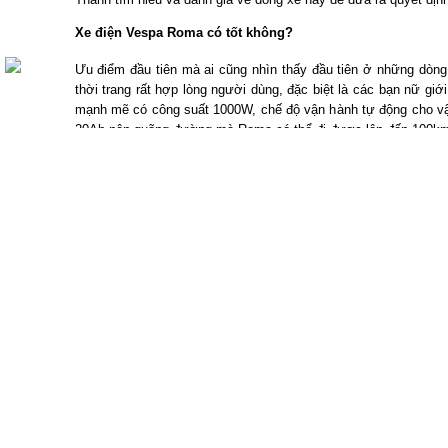
Xe điện Vespa Roma có tốt không?
Ưu điểm đầu tiên mà ai cũng nhìn thấy đầu tiên ở những dòng
thời trang rất hợp lòng người dùng, đặc biệt là các bạn nữ gi
mạnh mẽ có công suất 1000W, chế độ vận hành tự động cho vậ
20Ah nên quãng đường mà Roma có thể đi được lên đến 100km/ 1